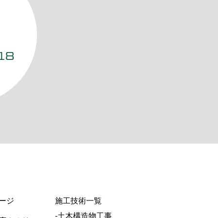
18
ージ
施工技術一覧
-土木構造物工事