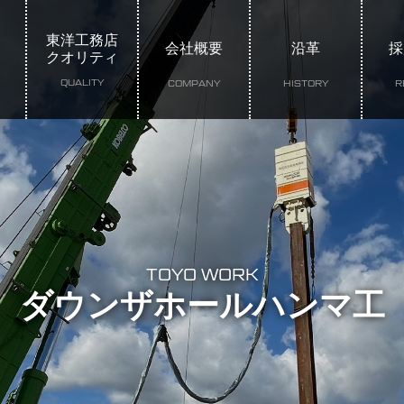
東洋工務店
会社概要
沿革
採
クオリティ
QUALITY
COMPANY
HISTORY
R
TOYO WORK
ダウンザホールハンマ工