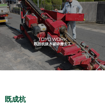
TOYO WORK
既設杭抜き破砕撤去工
既成杭